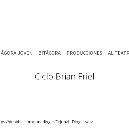
ÁGORA JOVEN
BITÁCORA
PRODUCCIONES
AL TEAT
Ciclo Brian Friel
ttps://dribbble.com/jonadinges””>Jonah Dinges</a>