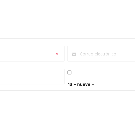
*
13 − nueve =