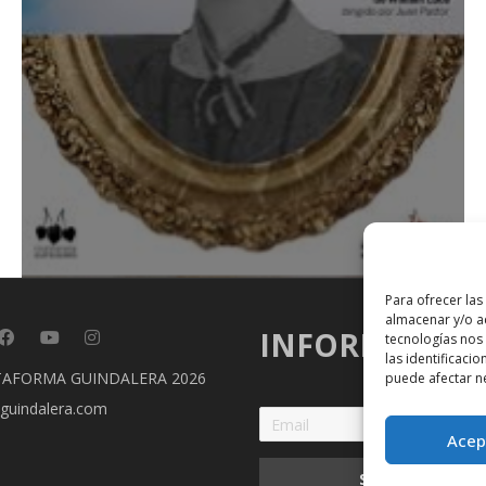
Para ofrecer las
almacenar y/o ac
INFORMACIÓ
tecnologías nos
las identificacio
TAFORMA GUINDALERA 2026
puede afectar ne
guindalera.com
Acep