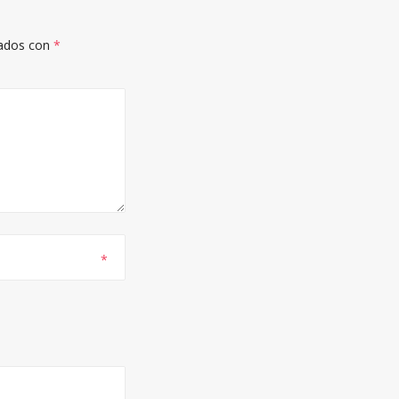
cados con
*
*