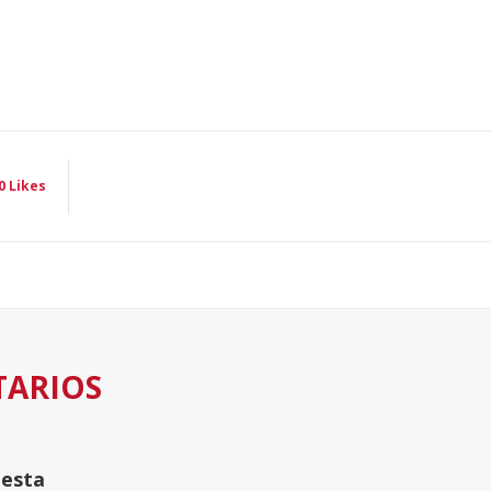
0
Likes
TARIOS
uesta