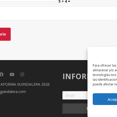
5 × 4 =
Para ofrecer las
almacenar y/o ac
INFORMACIÓ
tecnologías nos
las identificacio
TAFORMA GUINDALERA 2026
puede afectar ne
guindalera.com
Acep