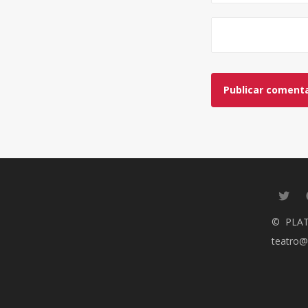
© PLA
teatro@