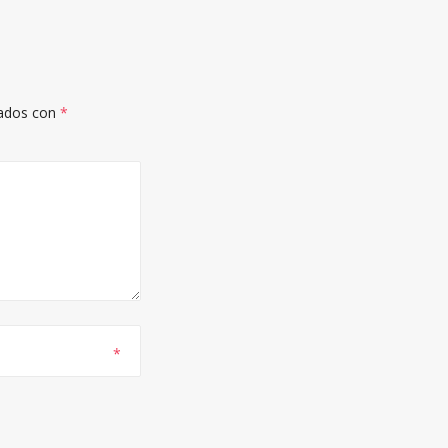
cados con
*
*