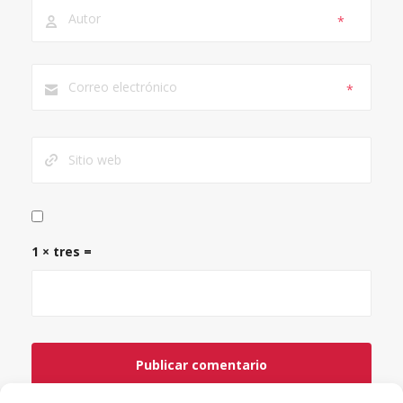
*
*
1 × tres =