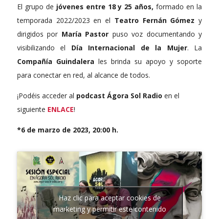
El grupo de
jóvenes entre 18 y 25 años,
formado en la
temporada 2022/2023 en el
Teatro Fernán Gómez
y
dirigidos por
María
Pastor
puso voz documentando y
visibilizando el
Día Internacional de la Mujer
. La
Compañía Guindalera
les brinda su apoyo y soporte
para conectar en red, al alcance de todos.
¡Podéis acceder al
podcast
Ágora Sol Radio
en el
siguiente
ENLACE
!
*6 de marzo de 2023, 20:00 h.
Haz clic para aceptar cookies de
marketing y permitir este contenido