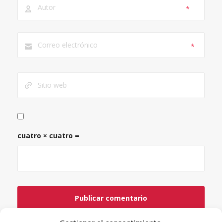
*
*
cuatro × cuatro =