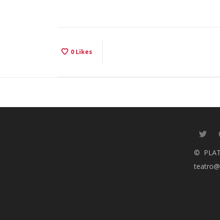
0
Likes
© PLA
teatro@