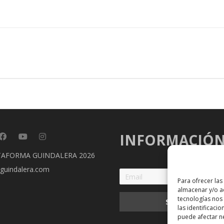
INFORMACIÓ
TAFORMA GUINDALERA 2026
guindalera.com
Para ofrecer las
almacenar y/o ac
tecnologías nos
las identificacio
puede afectar ne