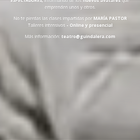
ESPECTADORES,
informando de los
nuevos avatares
que
emprenden unos y otros.
No te pierdas las clases impartidas por
MARÍA PASTOR
Talleres intensivos
- Online y presencial
Más información:
teatro@guindalera.com