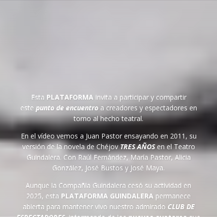
Esta
PLATAFORMA
invita a participar y compartir
este
punto de encuentro
a creadores y espectadores en
torno al hecho teatral.
En el vídeo vemos a Juan Pastor ensayando en 2011, su
versión de la novela de Chéjov
TRES AÑOS
en el Teatro
Guindalera. Con Raúl Fernández, María Pastor, Alicia
González, José Bustos y José Maya.
Aunque la Compañía Guindalera cesó su actividad en
2025, esta
PLATAFORMA GUINDALERA
permanece
abierta para mantener vivo nuestro admirado
CLUB DE